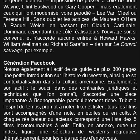
le genre, bien sûr – impossible de passer à côté de John
Wayne, Clint Eastwood ou Gary Cooper – mais également
ceux qui l'ont modernisé, voire parodié – Lee Van Cleef ou
Terence Hill. Sans oublier les actrices, de Maureen O'Hara
à Raquel Welch, en passant par Claudia Cardinale.
Dommage cependant que côté réalisateurs, l'ouvrage soit si
convenu, et n'accorde aucune entrée à Howard Hawks,
William Wellman ou Richard Sarafian – rien sur
Le Convoi
sauvage,
par exemple.
Génération Facebook
Notons également à l'actif de ce guide de plus 300 pages
une petite introduction sur l'histoire du western, ainsi que sa
contextualisation dans la culture américaine. Egalement à
son actif : le souci, dans des contraintes juridiques et
techniques que l'on connaît, d'accorder une place
importante à l'iconographie particulièrement riche. Tribut à
l'esprit du temps, prompt à noter, liker et lister : tous les films
sont accompagnés d'une note, en étoiles ou en colts. A
chaque réalisateur ou acteurs correspond une liste des 5
films incontournables à voir. Enfin, en annexe, outre un
index, figure une sélection de westerns regroupés
thématiquement, pour les plus rapides d'entre vous.