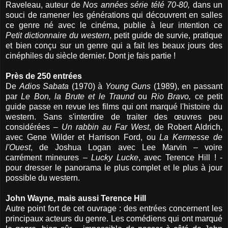
Raveleau, auteur de
Nos années série télé 70-80,
dans un
souci de ramener les générations qui découvrent en salles
ce genre né avec le cinéma, publie à leur intention ce
Petit dictionnaire du western
, petit guide de survie, pratique
et bien conçu sur un genre qui a fait les beaux jours des
cinéphiles du siècle dernier. Dont je fais partie !
Près de 250 entrées
De
Adios Sabata
(1970) à
Young Guns
(1989), en passant
par
Le Bon, la Brute et le Traund
ou
Rio Bravo,
ce petit
guide passe en revue les films qui ont marqué l'histoire du
western. Sans s'interdire de traiter des œuvres peu
considérées –
Un rabbin au Far West
, de Robert Aldrich,
avec Gene Wilder et Harrison Ford, ou
La Kermesse de
l'Ouest
, de Joshua Logan avec Lee Marvin – voire
carrément mineures –
Lucky Lucke
, avec Terence Hill ! -
pour dresser le panorama le plus complet et le plus à jour
possible du western.
John Wayne, mais aussi Terence Hill
Autre point fort de cet ouvrage : des entrées concernent les
principaux acteurs du genre. Les comédiens qui ont marqué