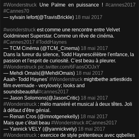
#Wonderstruck
Une Palme en puissance !
#cannes2017
#Cannes70
— sylvain lefort(@TravisBrickle)
18 mai 2017
#wonderstruck
est comme une rencontre entre Velvet
Goldmineet Superstar. Comme un rêve de cinéma.
#Cannes2017
#ToddHaynes
— TCM Cinéma (@TCM_Cinema)
18 mai 2017
Dans la fureur du silence, Todd Haynescélèbre l'enfance, la
passion et l'esprit de curiosité. C'est beau à pleurer.
#Wonderstruck
pic.twitter.com/6FaosOOJxY
— Mehdi Omaïs(@MehdiOmais)
18 mai 2017
Aaah- Todd Haynes'
#Wonderstruck
mightbethe artiestkids
film evermade - verylovely; looks and
soundsbeautiful
#cannes2017
— Jason Solomons(@JasonCritic)
18 mai 2017
#Wonderstruck
: mélo maniéré et musical à deux têtes. Joli
à défaut d'être génial.
— Renan Cros (@imnotgenekelly)
18 mai 2017
Mais que c'était beau
#Wonderstruck
#Cannes2017
— Yannick VELY (@yannickvely)
18 mai 2017
#Wonderstruck
: exercice de style prétentieux avec qqbelles