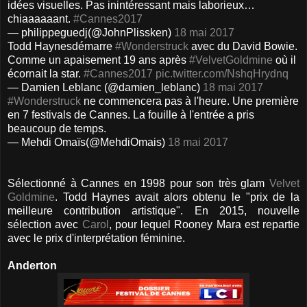
idées visuelles. Pas inintéressant mais laborieux…
chiaaaaaant.
#Cannes2017
— philippeguedj(@JohnPlissken)
18 mai 2017
Todd Haynesdémarre
#Wonderstruck
avec du David Bowie.
Comme un apaisement 19 ans après
#VelvetGoldmine
où il
écornait la star.
#Cannes2017
pic.twitter.com/NshqHrydnq
— Damien Leblanc (@damien_leblanc)
18 mai 2017
#Wonderstruck
ne commencera pas à l'heure. Une première
en 7 festivals de Cannes. La fouille à l'entrée a pris
beaucoup de temps.
— Mehdi Omaïs(@MehdiOmais)
18 mai 2017
Sélectionné à Cannes en 1998 pour son très glam
Velvet
Goldmine
. Todd Haynes avait alors obtenu le "prix de la
meilleure contribution artistique". En 2015, nouvelle
sélection avec
Carol
, pour lequel Rooney Mara est repartie
avec le prix d'interprétation féminine.
Anderton